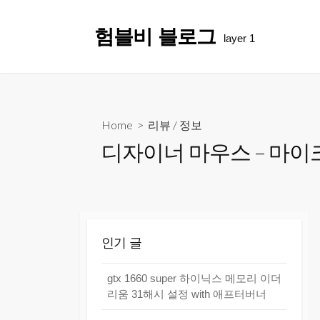
Skip
to
험블비 블로그
layer 1
content
Home
>
리뷰
/
정보
디자이너 마우스 – 마
인기 글
gtx 1660 super 하이닉스 메모리 이더
리움 31해시 설정 with 애프터버너